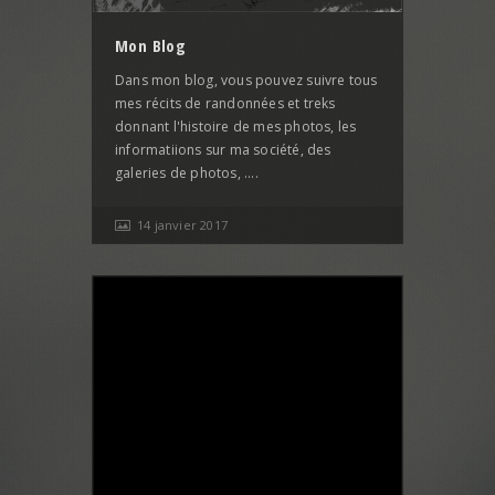
Mon Blog
Dans mon blog, vous pouvez suivre tous
mes récits de randonnées et treks
donnant l'histoire de mes photos, les
informatiions sur ma société, des
galeries de photos, ....
14 janvier 2017